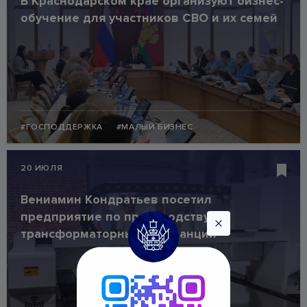
В Краснодарском крае организуют бизнес-
обучение для участников СВО и их семей
#ГОСПОДДЕРЖКА
#МАЛЫЙ БИЗНЕС
20 ИЮЛЯ
Вениамин Кондратьев посетил
предприятие по производству
трансформаторных подстанций