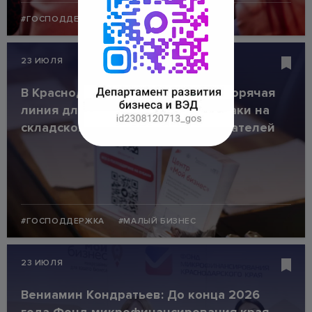
#ГОСПОДДЕРЖКА
#МАЛЫЙ БИЗНЕС
23 ИЮЛЯ
В Краснодарском крае работает горячая
линия для пострадавших из-за атаки на
складской комплекс предпринимателей
#ГОСПОДДЕРЖКА
#МАЛЫЙ БИЗНЕС
23 ИЮЛЯ
Вениамин Кондратьев: До конца 2026