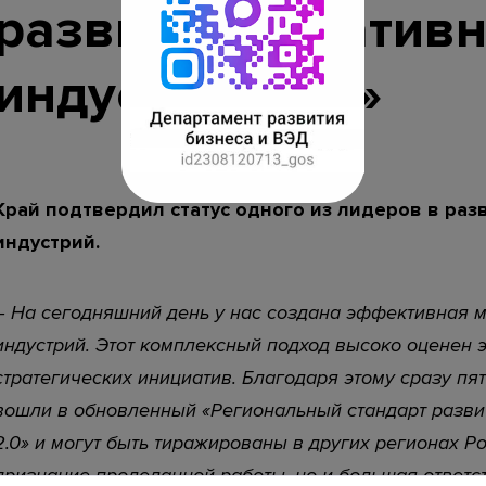
развития креатив
строительства (ЕИСЖС)
Календарь предоставления статистиче
индустрий 2.0»
отчетности
нный портал Краснодарского края
При использовании мате
Край подтвердил статус одного из лидеров в раз
индустрий.
– На сегодняшний день у нас создана эффективная 
индустрий. Этот комплексный подход высоко оценен 
стратегических инициатив. Благодаря этому сразу пя
вошли в обновленный «Региональный стандарт разви
2.0» и могут быть тиражированы в других регионах Ро
признание проделанной работы, но и большая ответст