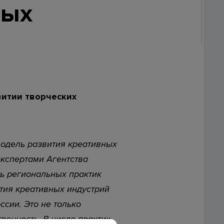
ных
ской
риалов ссылка на сайт
www.investkuban.ru
обязательна
витии творческих
модель развития креативных
экспертами Агентства
ть региональных практик
тия креативных индустрий
ссии. Это не только
венность. В число практик