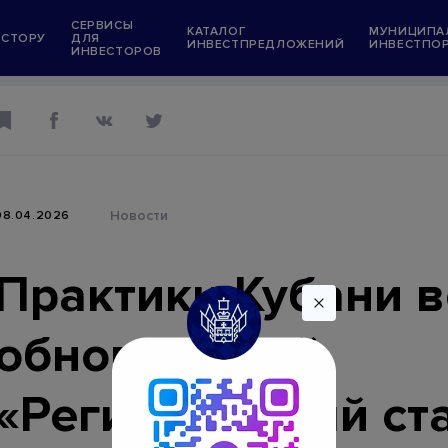
СЕРВИСЫ
КАТАЛОГ
МУНИЦИПА
ЕСТОРУ
ДЛЯ
ИНВЕСТПРЕДЛОЖЕНИЙ
ИНВЕСТПО
ИНВЕСТОРОВ
Информационные ресурсы
Президент Российской Федерации
Правительство Российской Федерации
Государственные услуги
Новости
08.04.2026
в
Администрация Краснодарского края
ений
"Мой Бизнес" Краснодарский край
Практики Кубани 
орталы
Меры поддержки инвестпроектов
обновленный
ожения
Меры поддержки граждан и экономики
условиях санкций
«Региональный ст
Единый ресурс застройщиков (ЕРЗ)
ет в тестовом режиме)
Единая информационная система жили