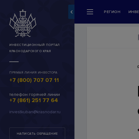
РЕГИОН
ИНВ
Разделы сайта
Регион
Новости и события
ИНВЕСТИЦИОННЫЙ ПОРТАЛ
КРАСНОДАРСКОГО КРАЯ
Инвестору
Сервисы для инвесторо
ПРЯМАЯ ЛИНИЯ ИНВЕСТОРА
+7 (800) 707 07 11
Каталог инвестпредлож
Муниципальные инвестп
телефон горячей линии
+7 (861) 251 77 64
Инвестиционные предл
investkuban@krasnodar.ru
INVEST-ID
Личный кабинет (работа
НАПИСАТЬ ОБРАЩЕНИЕ