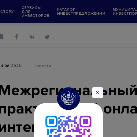
СЕРВИСЫ
КАТАЛОГ
МУНИЦИПА
ЕСТОРУ
ДЛЯ
ИНВЕСТПРЕДЛОЖЕНИЙ
ИНВЕСТПО
ИНВЕСТОРОВ
Информационные ресурсы
Президент Российской Федерации
Правительство Российской Федерации
Государственные услуги
Новости
04.08.2025
в
Администрация Краснодарского края
ений
"Мой Бизнес" Краснодарский край
Межрегиональны
орталы
Меры поддержки инвестпроектов
практический онла
ожения
Меры поддержки граждан и экономики
условиях санкций
интенсив
Единый ресурс застройщиков (ЕРЗ)
ет в тестовом режиме)
Единая информационная система жили