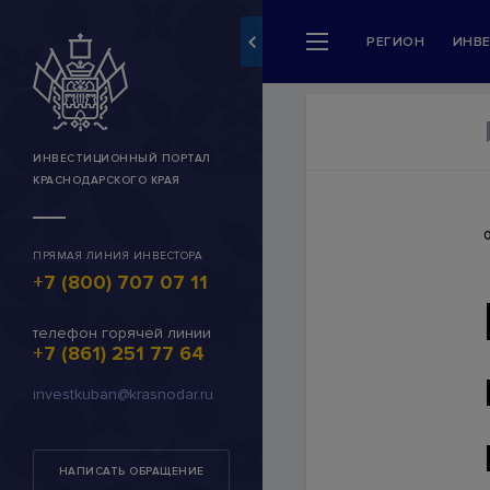
РЕГИОН
ИНВ
Разделы сайта
Регион
Новости и события
ИНВЕСТИЦИОННЫЙ ПОРТАЛ
КРАСНОДАРСКОГО КРАЯ
Инвестору
Сервисы для инвесторо
ПРЯМАЯ ЛИНИЯ ИНВЕСТОРА
+7 (800) 707 07 11
Каталог инвестпредлож
Муниципальные инвестп
телефон горячей линии
+7 (861) 251 77 64
Инвестиционные предл
investkuban@krasnodar.ru
INVEST-ID
Личный кабинет (работа
НАПИСАТЬ ОБРАЩЕНИЕ