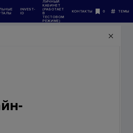
ЛИЧНЫЙ
КАБИНЕТ
ЛЬНЫЕ
INVEST-
(РАБОТАЕТ
КОНТАКТЫ
0
ТЕМЫ
РТАЛЫ
ID
В
Будь в курсе
ТЕСТОВОМ
РЕЖИМЕ)
й
йн-
 в
щного