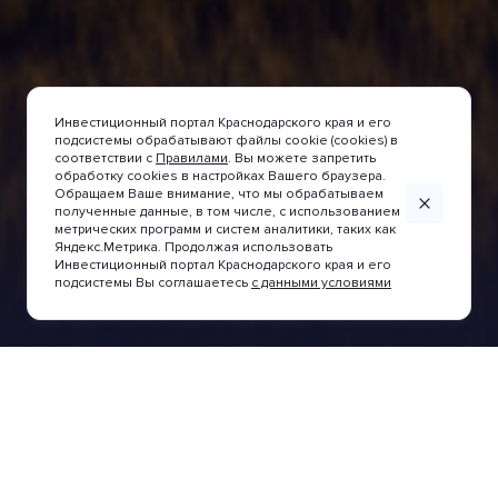
Инвестиционный портал Краснодарского края и его
подсистемы обрабатывают файлы cookie (cookies) в
соответствии с
Правилами
. Вы можете запретить
обработку cookies в настройках Вашего браузера.
Обращаем Ваше внимание, что мы обрабатываем
полученные данные, в том числе, с использованием
метрических программ и систем аналитики, таких как
LEARN MORE
LEARN MORE
LEARN MORE
LEARN MORE
LEARN MORE
LEARN MORE
LEARN MORE
LEARN MORE
LEARN MORE
LEARN MORE
Яндекс.Метрика. Продолжая использовать
Инвестиционный портал Краснодарского края и его
подсистемы Вы соглашаетесь
с данными условиями
News and events
Investment projects assistance
Gui
Investment proposals